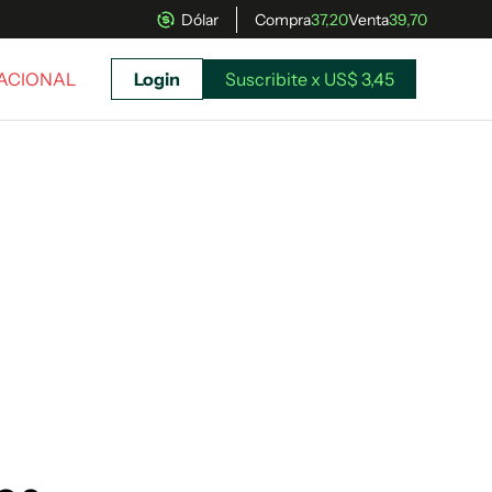
Dólar
Compra
37,20
Venta
39,70
NACIONAL
Login
Suscribite x US$ 3,45
uscríbete ahora a El Observador y elegí hasta
donde llegar.
Suscribite x US$ 3,45