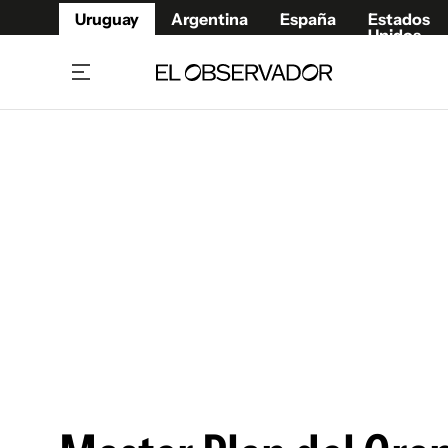
Uruguay
Argentina
España
Estados
Unidos
Home
Juegos 
Referí
Rugby
Fútbol
Básque
Mundial 2026
Tenis
Resultados Deportivos
Runnin
Fútbol internacional
Polidep
Copa Libertadores
Motor