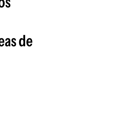
os
guenos en:
eas de