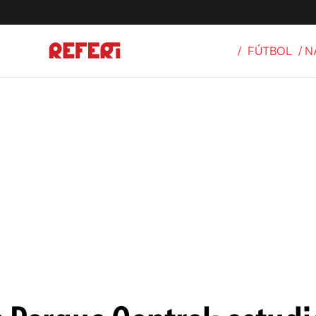
/
FÚTBOL
/ 
Olímpicos
S
tbol
g
ortivo