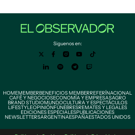
Siguenos en:
HOME
MEMBER
BENEFICIOS MEMBER
REFERÍ
NACIONAL
CAFÉ Y NEGOCIOS
ECONOMÍA Y EMPRESAS
AGRO
BRAND STUDIO
MUNDO
CULTURA Y ESPECTÁCULOS
LIFESTYLE
OPINIÓN
FÚNEBRES
REMATES Y LEGALES
EDICIONES ESPECIALES
PUBLICACIONES
NEWSLETTERS
ARGENTINA
ESPAÑA
ESTADOS UNIDOS