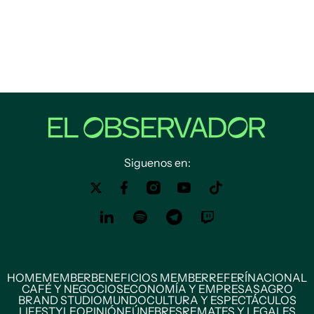
Siguenos en:
HOME
MEMBER
BENEFICIOS MEMBER
REFERÍ
NACIONAL
CAFÉ Y NEGOCIOS
ECONOMÍA Y EMPRESAS
AGRO
BRAND STUDIO
MUNDO
CULTURA Y ESPECTÁCULOS
LIFESTYLE
OPINIÓN
FÚNEBRES
REMATES Y LEGALES