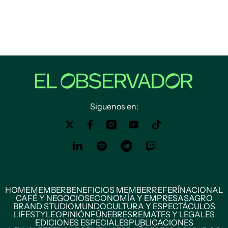
Siguenos en:
HOME
MEMBER
BENEFICIOS MEMBER
REFERÍ
NACIONAL
CAFÉ Y NEGOCIOS
ECONOMÍA Y EMPRESAS
AGRO
BRAND STUDIO
MUNDO
CULTURA Y ESPECTÁCULOS
LIFESTYLE
OPINIÓN
FÚNEBRES
REMATES Y LEGALES
EDICIONES ESPECIALES
PUBLICACIONES