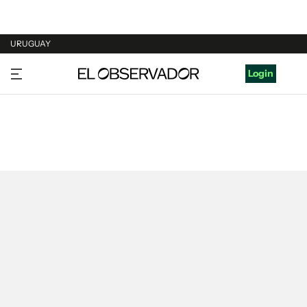
URUGUAY
URUGUAY
Login
ARGENTINA
ESPAÑA
ESTADOS UNIDOS