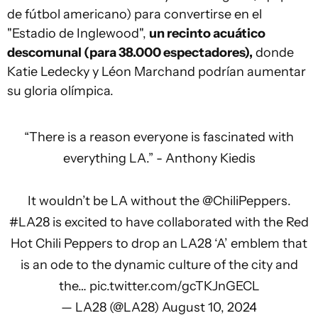
de fútbol americano) para convertirse en el
"Estadio de Inglewood",
un recinto acuático
descomunal (para 38.000 espectadores),
donde
Katie Ledecky y Léon Marchand podrían aumentar
su gloria olímpica.
“There is a reason everyone is fascinated with
everything LA.” - Anthony Kiedis
It wouldn’t be LA without the
@ChiliPeppers
.
#LA28
is excited to have collaborated with the Red
Hot Chili Peppers to drop an LA28 ‘A’ emblem that
is an ode to the dynamic culture of the city and
the…
pic.twitter.com/gcTKJnGECL
— LA28 (@LA28)
August 10, 2024