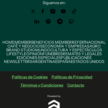
Siguenos en:
HOME
MEMBER
BENEFICIOS MEMBER
REFERÍ
NACIONAL
CAFÉ Y NEGOCIOS
ECONOMÍA Y EMPRESAS
AGRO
BRAND STUDIO
MUNDO
CULTURA Y ESPECTÁCULOS
LIFESTYLE
OPINIÓN
FÚNEBRES
REMATES Y LEGALES
EDICIONES ESPECIALES
PUBLICACIONES
NEWSLETTERS
ARGENTINA
ESPAÑA
ESTADOS UNIDOS
Políticas de Cookies
Políticas de Privacidad
Términos y Condiciones
Contacto