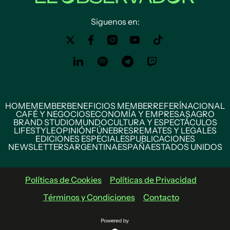
Siguenos en:
HOME
MEMBER
BENEFICIOS MEMBER
REFERÍ
NACIONAL
CAFÉ Y NEGOCIOS
ECONOMÍA Y EMPRESAS
AGRO
BRAND STUDIO
MUNDO
CULTURA Y ESPECTÁCULOS
LIFESTYLE
OPINIÓN
FÚNEBRES
REMATES Y LEGALES
EDICIONES ESPECIALES
PUBLICACIONES
NEWSLETTERS
ARGENTINA
ESPAÑA
ESTADOS UNIDOS
Políticas de Cookies
Políticas de Privacidad
Términos y Condiciones
Contacto