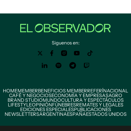
Siguenos en:
HOME
MEMBER
BENEFICIOS MEMBER
REFERÍ
NACIONAL
CAFÉ Y NEGOCIOS
ECONOMÍA Y EMPRESAS
AGRO
BRAND STUDIO
MUNDO
CULTURA Y ESPECTÁCULOS
LIFESTYLE
OPINIÓN
FÚNEBRES
REMATES Y LEGALES
EDICIONES ESPECIALES
PUBLICACIONES
NEWSLETTERS
ARGENTINA
ESPAÑA
ESTADOS UNIDOS