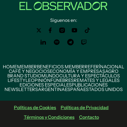
Siguenos en:
HOME
MEMBER
BENEFICIOS MEMBER
REFERÍ
NACIONAL
CAFÉ Y NEGOCIOS
ECONOMÍA Y EMPRESAS
AGRO
BRAND STUDIO
MUNDO
CULTURA Y ESPECTÁCULOS
LIFESTYLE
OPINIÓN
FÚNEBRES
REMATES Y LEGALES
EDICIONES ESPECIALES
PUBLICACIONES
NEWSLETTERS
ARGENTINA
ESPAÑA
ESTADOS UNIDOS
Políticas de Cookies
Políticas de Privacidad
Términos y Condiciones
Contacto