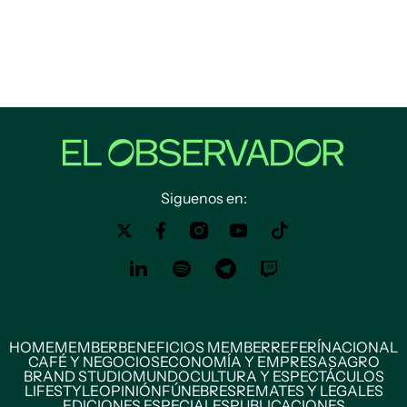
Siguenos en:
HOME
MEMBER
BENEFICIOS MEMBER
REFERÍ
NACIONAL
CAFÉ Y NEGOCIOS
ECONOMÍA Y EMPRESAS
AGRO
BRAND STUDIO
MUNDO
CULTURA Y ESPECTÁCULOS
LIFESTYLE
OPINIÓN
FÚNEBRES
REMATES Y LEGALES
EDICIONES ESPECIALES
PUBLICACIONES