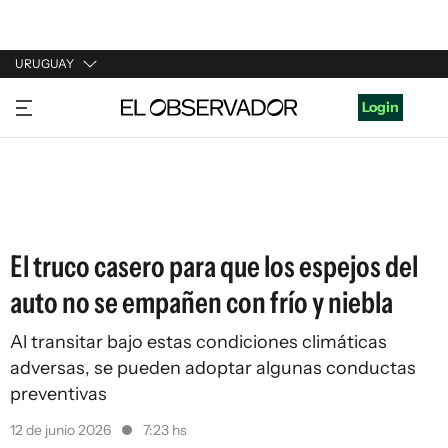
URUGUAY
URUGUAY
Login
ARGENTINA
ESPAÑA
ESTADOS UNIDOS
El truco casero para que los espejos del
auto no se empañen con frío y niebla
Al transitar bajo estas condiciones climáticas
adversas, se pueden adoptar algunas conductas
preventivas
12 de junio 2026
7:23 hs