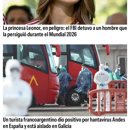
La princesa Leonor, en peligro: el FBI detuvo a un hombre que
la persiguió durante el Mundial 2026
Un turista francoargentino dio positivo por hantavirus Andes
en España y está aislado en Galicia