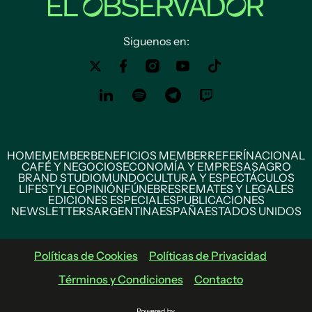
Siguenos en:
HOME
MEMBER
BENEFICIOS MEMBER
REFERÍ
NACIONAL
CAFÉ Y NEGOCIOS
ECONOMÍA Y EMPRESAS
AGRO
BRAND STUDIO
MUNDO
CULTURA Y ESPECTÁCULOS
LIFESTYLE
OPINIÓN
FÚNEBRES
REMATES Y LEGALES
EDICIONES ESPECIALES
PUBLICACIONES
NEWSLETTERS
ARGENTINA
ESPAÑA
ESTADOS UNIDOS
Políticas de Cookies
Políticas de Privacidad
Términos y Condiciones
Contacto