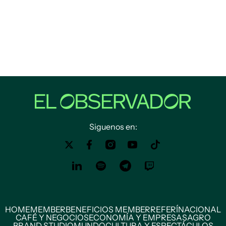
Siguenos en:
HOME
MEMBER
BENEFICIOS MEMBER
REFERÍ
NACIONAL
CAFÉ Y NEGOCIOS
ECONOMÍA Y EMPRESAS
AGRO
BRAND STUDIO
MUNDO
CULTURA Y ESPECTÁCULOS