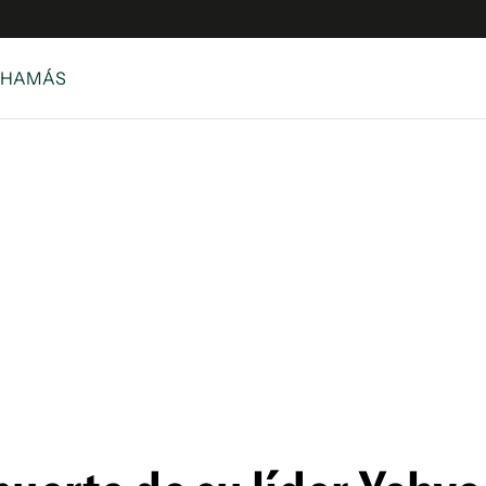
/ HAMÁS
e
S
n
es
Siguenos en:
 y Legales
es especiales
ciones
ters
ina
 Unidos