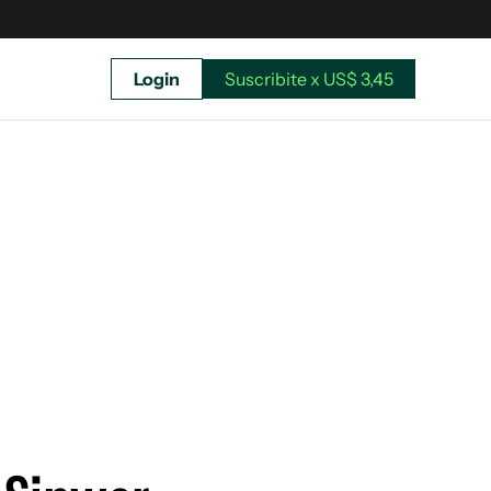
Login
Suscribite x US$ 3,45
uscríbete ahora a El Observador y elegí hasta
donde llegar.
Suscribite x US$ 3,45