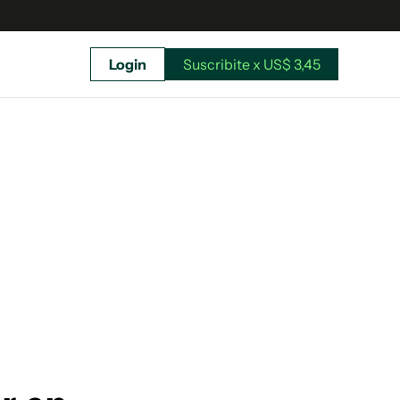
Login
Suscribite x US$ 3,45
uscríbete ahora a El Observador y elegí hasta
donde llegar.
Suscribite x US$ 3,45