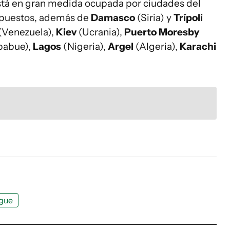
n está en gran medida ocupada por ciudades del
s puestos, además de
Damasco
(Siria) y
Trípoli
(Venezuela),
Kiev
(Ucrania),
Puerto Moresby
babue),
Lagos
(Nigeria),
Argel
(Algeria),
Karachi
gue