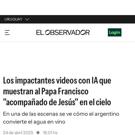
URUGUAY
URUGUAY
Login
ARGENTINA
ESPAÑA
ESTADOS UNIDOS
Los impactantes videos con IA que
muestran al Papa Francisco
"acompañado de Jesús" en el cielo
En una de las escenas se ve cómo el argentino
convierte el agua en vino
24 de abril 2025
16:01 hs