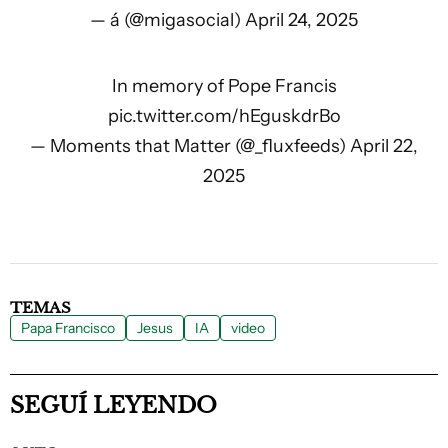
— á (@migasocial)
April 24, 2025
In memory of Pope Francis
pic.twitter.com/hEguskdrBo
— Moments that Matter (@_fluxfeeds)
April 22,
2025
TEMAS
Papa Francisco
Jesus
IA
video
SEGUÍ LEYENDO