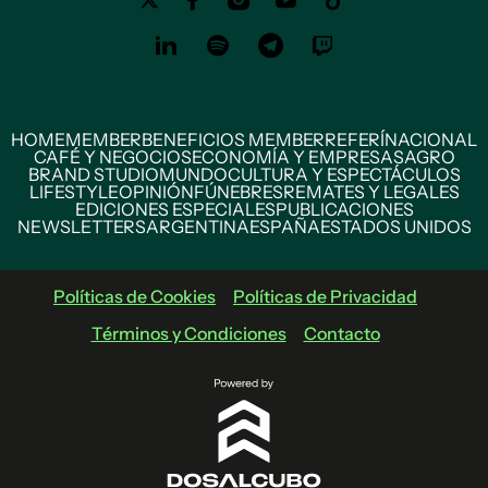
HOME
MEMBER
BENEFICIOS MEMBER
REFERÍ
NACIONAL
CAFÉ Y NEGOCIOS
ECONOMÍA Y EMPRESAS
AGRO
BRAND STUDIO
MUNDO
CULTURA Y ESPECTÁCULOS
LIFESTYLE
OPINIÓN
FÚNEBRES
REMATES Y LEGALES
EDICIONES ESPECIALES
PUBLICACIONES
NEWSLETTERS
ARGENTINA
ESPAÑA
ESTADOS UNIDOS
Políticas de Cookies
Políticas de Privacidad
Términos y Condiciones
Contacto