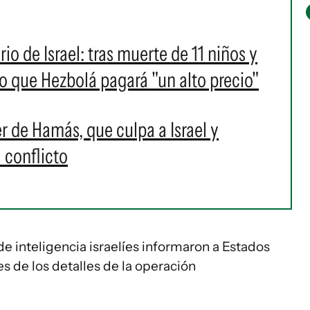
rio de Israel: tras muerte de 11 niños y
o que Hezbolá pagará "un alto precio"
er de Hamás, que culpa a Israel y
 conflicto
e inteligencia israelíes informaron a Estados
s de los detalles de la operación