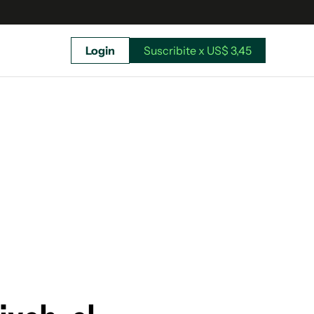
Login
Suscribite x US$ 3,45
uscríbete ahora a El Observador y elegí hasta
donde llegar.
Suscribite x US$ 3,45