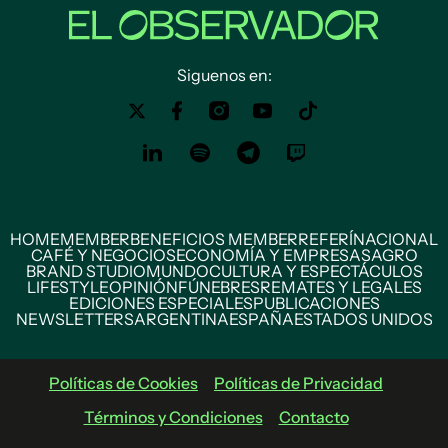
Siguenos en:
HOME
MEMBER
BENEFICIOS MEMBER
REFERÍ
NACIONAL
CAFÉ Y NEGOCIOS
ECONOMÍA Y EMPRESAS
AGRO
BRAND STUDIO
MUNDO
CULTURA Y ESPECTÁCULOS
LIFESTYLE
OPINIÓN
FÚNEBRES
REMATES Y LEGALES
EDICIONES ESPECIALES
PUBLICACIONES
NEWSLETTERS
ARGENTINA
ESPAÑA
ESTADOS UNIDOS
Políticas de Cookies
Políticas de Privacidad
Términos y Condiciones
Contacto