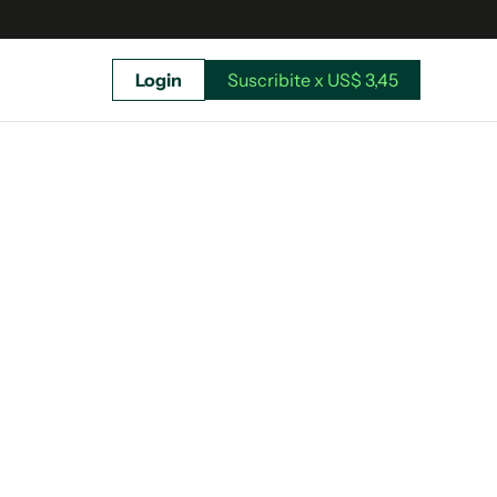
Login
Suscribite x US$ 3,45
uscríbete ahora a El Observador y elegí hasta
donde llegar.
Suscribite x US$ 3,45