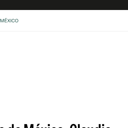
 MÉXICO
e
S
n
es
Siguenos en:
 y Legales
es especiales
ciones
ters
ina
 Unidos