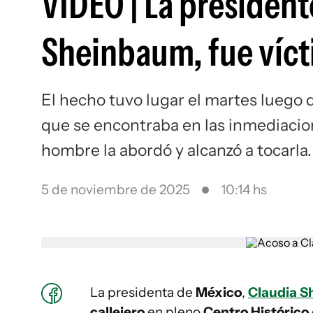
VIDEO | La president
Sheinbaum, fue víct
El hecho tuvo lugar el martes luego 
que se encontraba en las inmediacione
hombre la abordó y alcanzó a tocarla.
5 de noviembre de 2025
10:14 hs
La presidenta de
México
,
Claudia 
callejero
en pleno
Centro Histórico