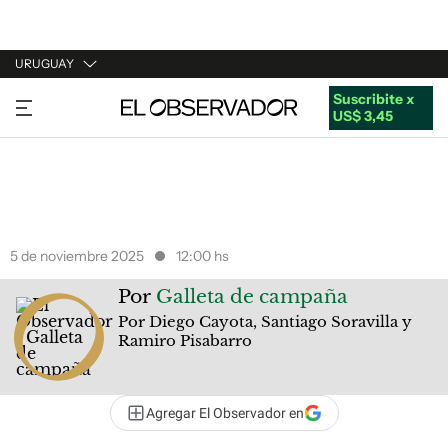
URUGUAY
Suscribite x
URUGUAY
US$ 3,45
ARGENTINA
ESPAÑA
ESTADOS UNIDOS
5 de noviembre 2025
12:00 hs
Por
Galleta de campaña
Por Diego Cayota, Santiago Soravilla y
Ramiro Pisabarro
Agregar El Observador en