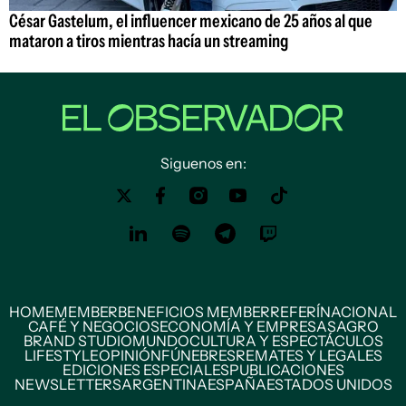
César Gastelum, el influencer mexicano de 25 años al que
mataron a tiros mientras hacía un streaming
Siguenos en:
HOME
MEMBER
BENEFICIOS MEMBER
REFERÍ
NACIONAL
CAFÉ Y NEGOCIOS
ECONOMÍA Y EMPRESAS
AGRO
BRAND STUDIO
MUNDO
CULTURA Y ESPECTÁCULOS
LIFESTYLE
OPINIÓN
FÚNEBRES
REMATES Y LEGALES
EDICIONES ESPECIALES
PUBLICACIONES
NEWSLETTERS
ARGENTINA
ESPAÑA
ESTADOS UNIDOS