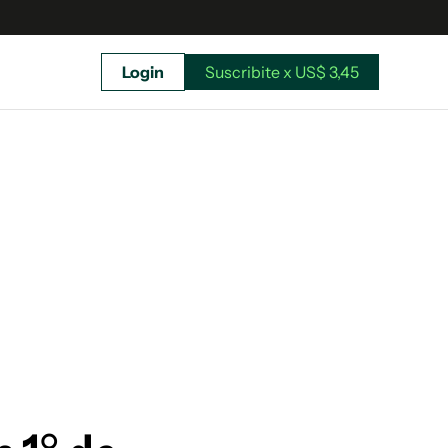
Login
Suscribite x US$ 3,45
uscríbete ahora a El Observador y elegí hasta
donde llegar.
Suscribite x US$ 3,45