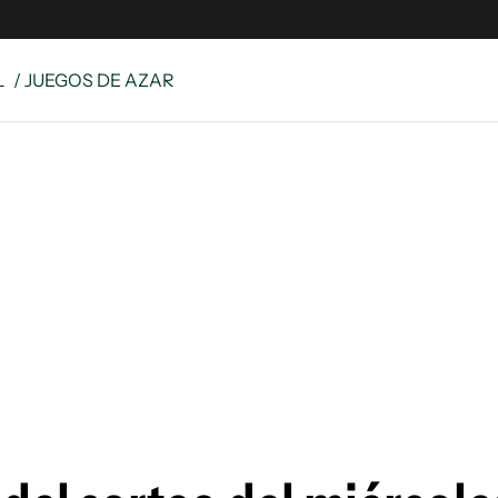
L
/ JUEGOS DE AZAR
e
S
n
es
Siguenos en:
 y Legales
es especiales
ciones
ters
ina
 Unidos