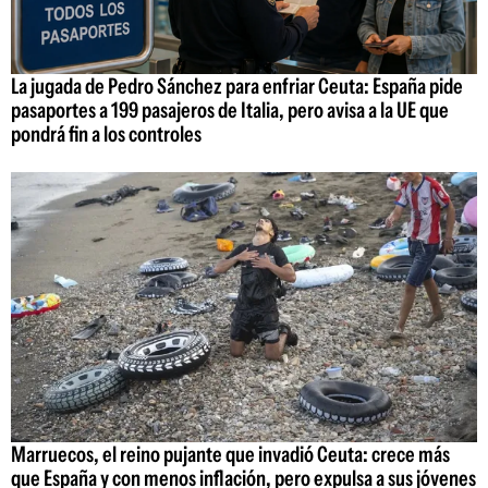
La jugada de Pedro Sánchez para enfriar Ceuta: España pide
pasaportes a 199 pasajeros de Italia, pero avisa a la UE que
pondrá fin a los controles
Marruecos, el reino pujante que invadió Ceuta: crece más
que España y con menos inflación, pero expulsa a sus jóvenes