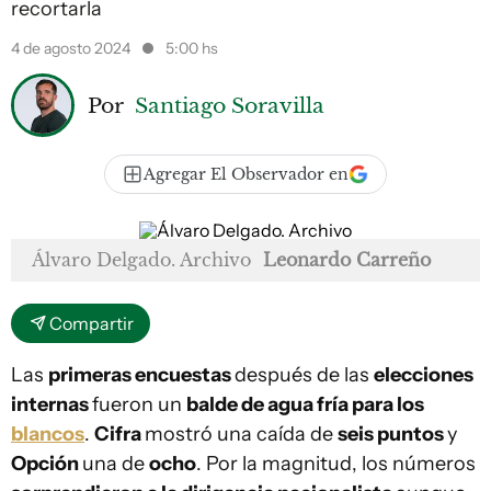
recortarla
4 de agosto 2024
5:00 hs
Por
Santiago Soravilla
Agregar El Observador en
Álvaro Delgado. Archivo
Leonardo Carreño
Compartir
Las
primeras encuestas
después de las
elecciones
internas
fueron un
balde de agua fría para los
blancos
.
Cifra
mostró una caída de
seis puntos
y
Opción
una de
ocho
. Por la magnitud, los números