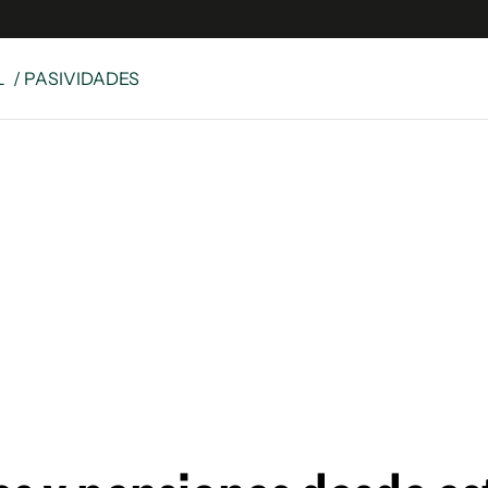
L
/ PASIVIDADES
e
S
n
es
Siguenos en:
 y Legales
es especiales
ciones
ters
ina
 Unidos