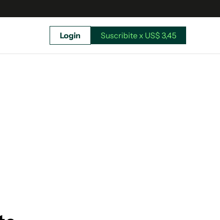
Login
Suscribite x US$ 3,45
uscríbete ahora a El Observador y elegí hasta
donde llegar.
Suscribite x US$ 3,45