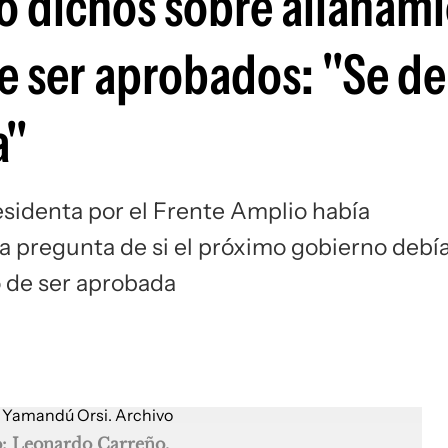
ró dichos sobre allanam
e ser aprobados: "Se d
a"
esidenta por el Frente Amplio había
 pregunta de si el próximo gobierno debí
o de ser aprobada
o: Leonardo Carreño.