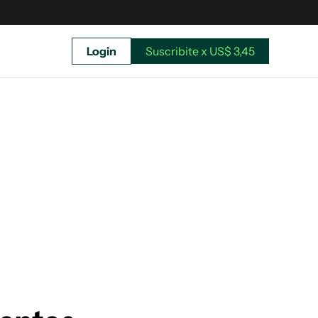
Login
Suscribite x US$ 3,45
uscríbete ahora a El Observador y elegí hasta
donde llegar.
Suscribite x US$ 3,45