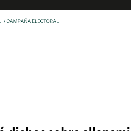
L
/ CAMPAÑA ELECTORAL
e
S
n
es
Siguenos en:
 y Legales
es especiales
ciones
ters
ina
 Unidos