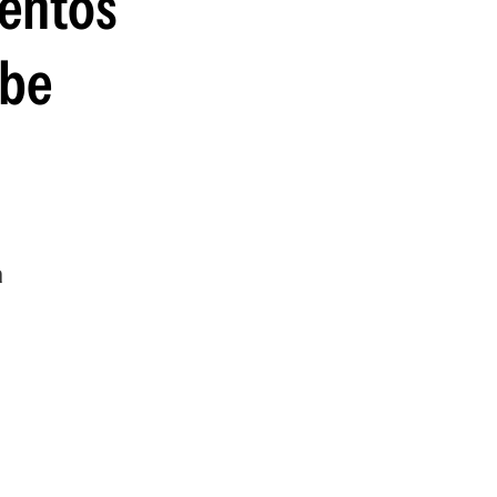
ientos
ebe
a