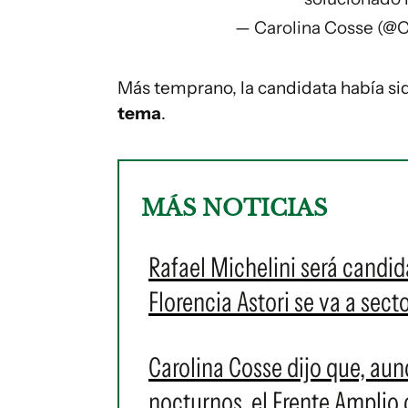
— Carolina Cosse (@
Más temprano, la candidata había s
tema
.
MÁS NOTICIAS
Rafael Michelini será candi
Florencia Astori se va a sect
Carolina Cosse dijo que, au
nocturnos, el Frente Amplio d