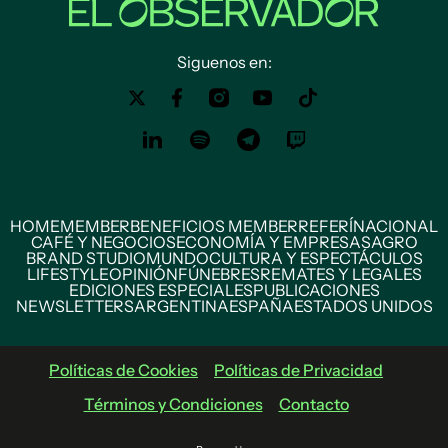
Siguenos en:
HOME
MEMBER
BENEFICIOS MEMBER
REFERÍ
NACIONAL
CAFÉ Y NEGOCIOS
ECONOMÍA Y EMPRESAS
AGRO
BRAND STUDIO
MUNDO
CULTURA Y ESPECTÁCULOS
LIFESTYLE
OPINIÓN
FÚNEBRES
REMATES Y LEGALES
EDICIONES ESPECIALES
PUBLICACIONES
NEWSLETTERS
ARGENTINA
ESPAÑA
ESTADOS UNIDOS
Políticas de Cookies
Políticas de Privacidad
Términos y Condiciones
Contacto