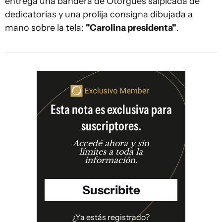
entrega una bandera de Otorgués salpicada de
dedicatorias y una prolija consigna dibujada a
mano sobre la tela:
"Carolina presidenta"
.
Esta nota es exclusiva para
suscriptores.
Accedé ahora y sin
límites a toda la
información.
Suscribite
¿Ya estás registrado?