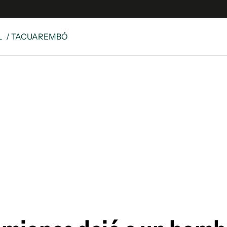
L
/ TACUAREMBÓ
e
S
n
es
Siguenos en:
 y Legales
es especiales
ciones
ters
ina
 Unidos