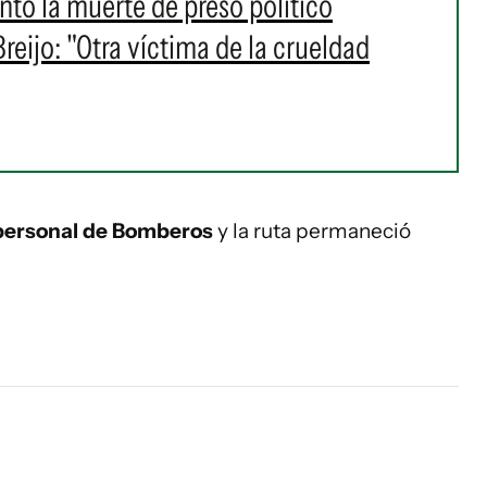
ó la muerte de preso político
eijo: "Otra víctima de la crueldad
personal de Bomberos
y la ruta permaneció