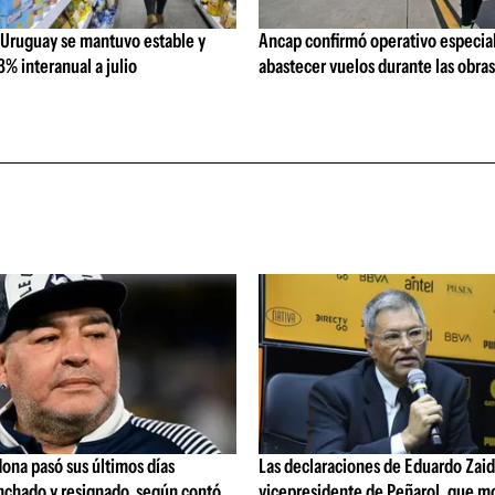
 Uruguay se mantuvo estable y
Ancap confirmó operativo especial
% interanual a julio
abastecer vuelos durante las obra
ona pasó sus últimos días
Las declaraciones de Eduardo Zaid
nchado y resignado, según contó
vicepresidente de Peñarol, que m