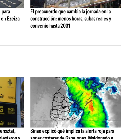
 para
El preacuerdo que cambia la jornada en la
s en Ezeiza
construcción: menos horas, subas reales y
convenio hasta 2031
ensztat,
Sinae explicó qué implica la alerta roja para
olestaron y
zonas costeras de Canelones, Maldonado y