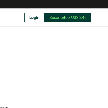
Login
Suscribite x US$ 3,45
uscríbete ahora a El Observador y elegí hasta
donde llegar.
Suscribite x US$ 3,45