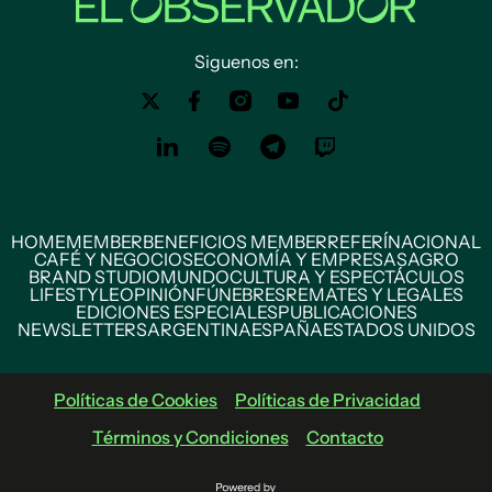
Siguenos en:
HOME
MEMBER
BENEFICIOS MEMBER
REFERÍ
NACIONAL
CAFÉ Y NEGOCIOS
ECONOMÍA Y EMPRESAS
AGRO
BRAND STUDIO
MUNDO
CULTURA Y ESPECTÁCULOS
LIFESTYLE
OPINIÓN
FÚNEBRES
REMATES Y LEGALES
EDICIONES ESPECIALES
PUBLICACIONES
NEWSLETTERS
ARGENTINA
ESPAÑA
ESTADOS UNIDOS
Políticas de Cookies
Políticas de Privacidad
Términos y Condiciones
Contacto