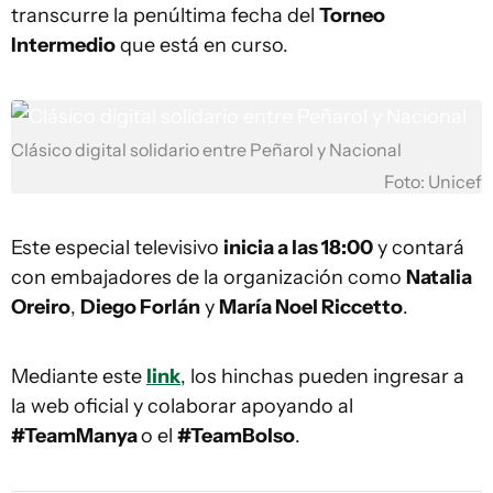
transcurre la penúltima fecha del
Torneo
Intermedio
que está en curso.
Clásico digital solidario entre Peñarol y Nacional
Foto: Unicef
Este especial televisivo
inicia a las 18:00
y contará
con embajadores de la organización como
Natalia
Oreiro
,
Diego Forlán
y
María Noel Riccetto
.
Mediante este
link
, los hinchas pueden ingresar a
la web oficial y colaborar apoyando al
#TeamManya
o el
#TeamBolso
.