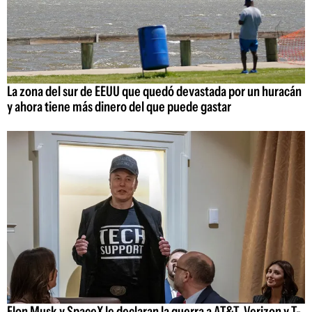
La zona del sur de EEUU que quedó devastada por un huracán
y ahora tiene más dinero del que puede gastar
Elon Musk y SpaceX le declaran la guerra a AT&T, Verizon y T-