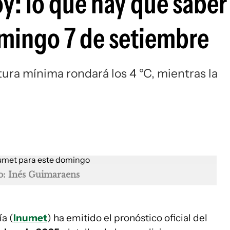
y: lo que hay que sabe
mingo 7 de setiembre
ura mínima rondará los 4 °C, mientras la
o: Inés Guimaraens
a (
Inumet
) ha emitido el pronóstico oficial del