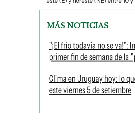
este (E) y noreste (NE) entre 10 
MÁS NOTICIAS
"¡El frío todavía no se va!": 
primer fin de semana de la 
Clima en Uruguay hoy: lo qu
este viernes 5 de setiembre