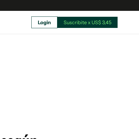
Login
Suscribite x US$ 3,45
uscríbete ahora a El Observador y elegí hasta
donde llegar.
Suscribite x US$ 3,45