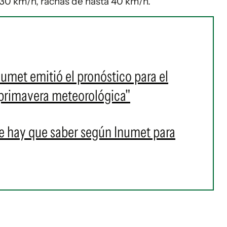
y 30 km/h, rachas de hasta 40 km/h.
Inumet emitió el pronóstico para el
"primavera meteorológica"
e hay que saber según Inumet para