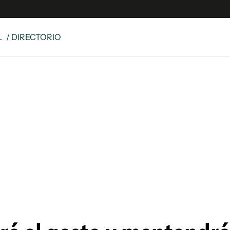
L
/ DIRECTORIO
e
S
n
es
Siguenos en:
 y Legales
es especiales
ciones
ters
ina
 Unidos