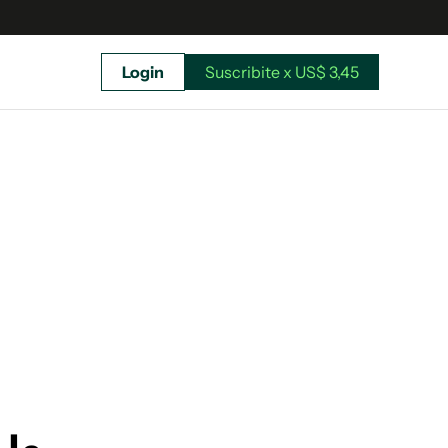
Login
Suscribite x US$ 3,45
uscríbete ahora a El Observador y elegí hasta
donde llegar.
Suscribite x US$ 3,45