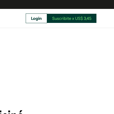
Login
Suscribite x US$ 3,45
uscríbete ahora a El Observador y elegí hasta
donde llegar.
Suscribite x US$ 3,45