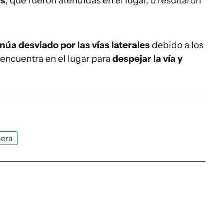
es
, que fueron atendidas en el lugar, o resultaron
núa desviado por las vías laterales
debido a los
 encuentra en el lugar para
despejar la vía y
nera