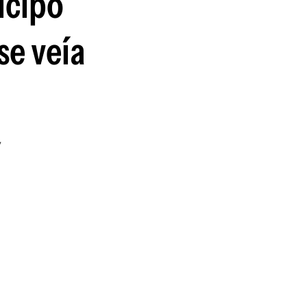
icipó
se veía
y