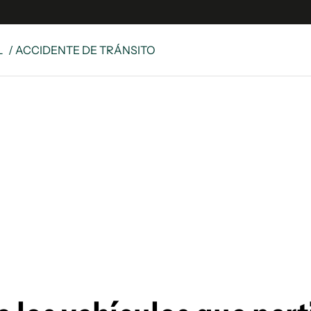
L
/ ACCIDENTE DE TRÁNSITO
e
S
n
es
Siguenos en:
 y Legales
es especiales
ciones
ters
ina
 Unidos