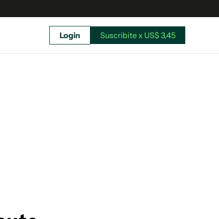
Login
Suscribite x US$ 3,45
uscríbete ahora a El Observador y elegí hasta
donde llegar.
Suscribite x US$ 3,45