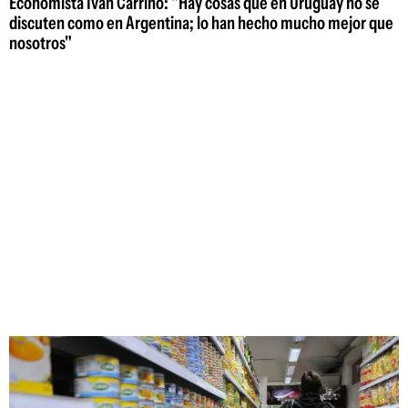
Economista Iván Carrino: "Hay cosas que en Uruguay no se
discuten como en Argentina; lo han hecho mucho mejor que
nosotros"