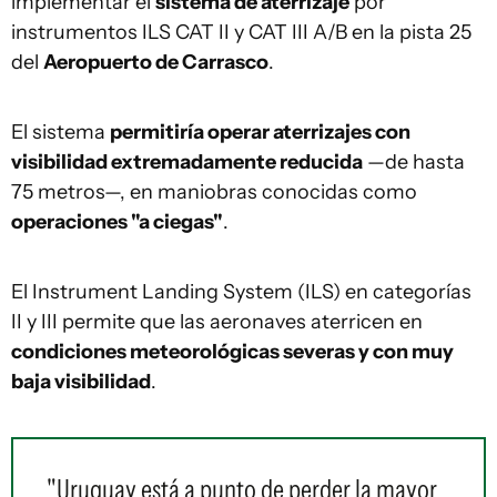
implementar el
sistema de aterrizaje
por
instrumentos ILS CAT II y CAT III A/B en la pista 25
del
Aeropuerto de Carrasco
.
El sistema
permitiría operar aterrizajes con
visibilidad extremadamente reducida
—de hasta
75 metros—, en maniobras conocidas como
operaciones "a ciegas"
.
El Instrument Landing System (ILS) en categorías
II y III permite que las aeronaves aterricen en
condiciones meteorológicas severas y con muy
baja visibilidad
.
"Uruguay está a punto de perder la mayor