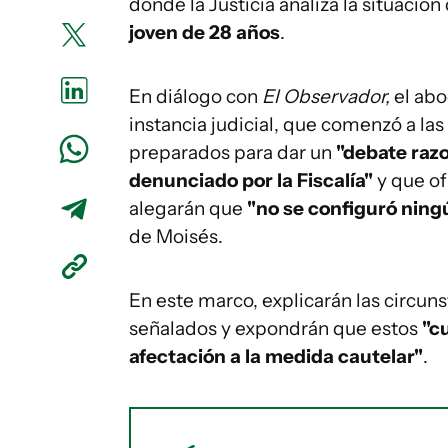
donde la Justicia analiza la situación
joven de 28 años
.
En diálogo con
El Observador,
el abo
instancia judicial, que comenzó a la
preparados para dar un
"debate raz
denunciado por la Fiscalía"
y que of
alegarán que
"no se configuró ning
de Moisés.
En este marco, explicarán las circun
señalados y expondrán que estos
"c
afectación a la medida cautelar"
.