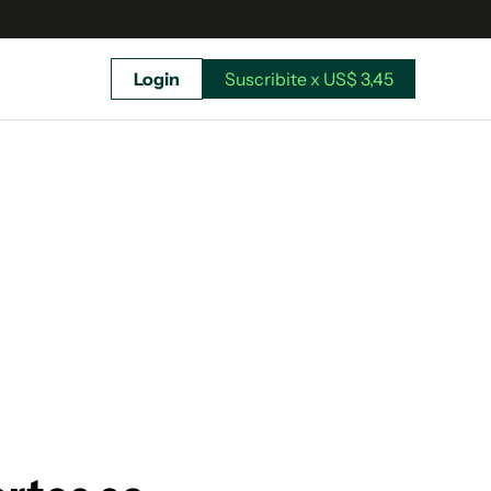
Login
Suscribite x US$ 3,45
uscríbete ahora a El Observador y elegí hasta
donde llegar.
Suscribite x US$ 3,45