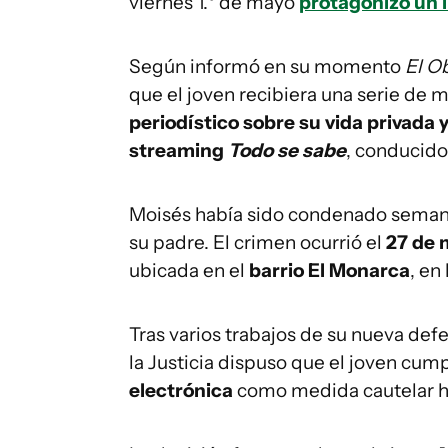
viernes 1.° de mayo
protagonizó un i
Según informó en su momento
El O
que el joven recibiera una serie de
periodístico sobre su vida privada 
streaming
Todo se sabe
, conducido 
Moisés había sido condenado semanas 
su padre. El crimen ocurrió el
27 de 
ubicada en el
barrio El Monarca
, en
Tras varios trabajos de su nueva de
la Justicia dispuso que el joven cum
electrónica
como medida cautelar h