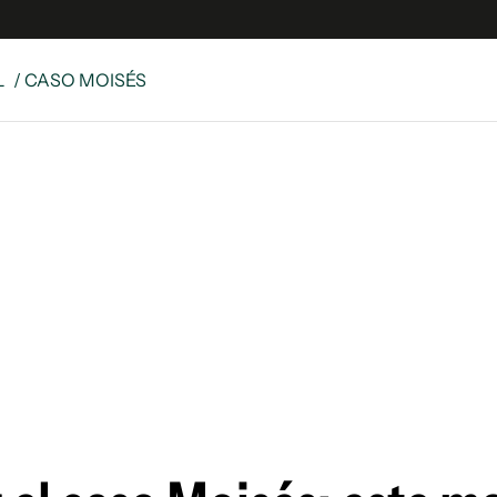
L
/ CASO MOISÉS
e
S
n
es
Siguenos en:
 y Legales
es especiales
ciones
ters
ina
 Unidos