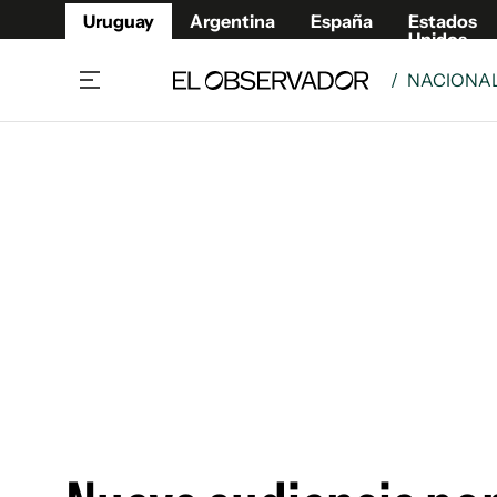
Uruguay
Argentina
España
Estados
Unidos
/
NACIONA
Home
Lifestyl
Member
Opinió
Beneficios Member
Fúnebr
Referí
Remates
15°C
Jueves:
Ahora en:
Montevideo
Nacional
Mín
12°
Máx
15°
Edicion
Nubes
Café y Negocios
Publica
Economía y Empresas
Newslet
Agro
Argent
Brand Studio
España
Mundo
Estados
Cultura y Espectáculos