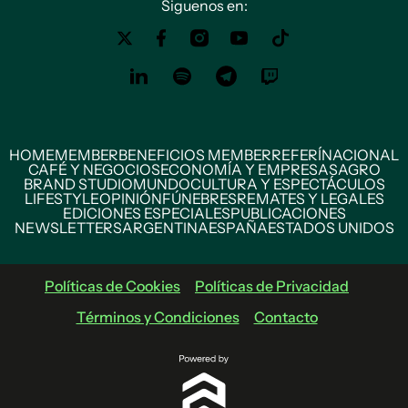
Siguenos en:
HOME
MEMBER
BENEFICIOS MEMBER
REFERÍ
NACIONAL
CAFÉ Y NEGOCIOS
ECONOMÍA Y EMPRESAS
AGRO
BRAND STUDIO
MUNDO
CULTURA Y ESPECTÁCULOS
LIFESTYLE
OPINIÓN
FÚNEBRES
REMATES Y LEGALES
EDICIONES ESPECIALES
PUBLICACIONES
NEWSLETTERS
ARGENTINA
ESPAÑA
ESTADOS UNIDOS
Políticas de Cookies
Políticas de Privacidad
Términos y Condiciones
Contacto