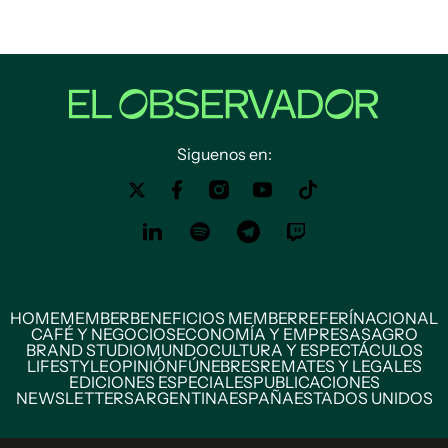
Siguenos en:
HOME
MEMBER
BENEFICIOS MEMBER
REFERÍ
NACIONAL
CAFÉ Y NEGOCIOS
ECONOMÍA Y EMPRESAS
AGRO
BRAND STUDIO
MUNDO
CULTURA Y ESPECTÁCULOS
LIFESTYLE
OPINIÓN
FÚNEBRES
REMATES Y LEGALES
EDICIONES ESPECIALES
PUBLICACIONES
NEWSLETTERS
ARGENTINA
ESPAÑA
ESTADOS UNIDOS