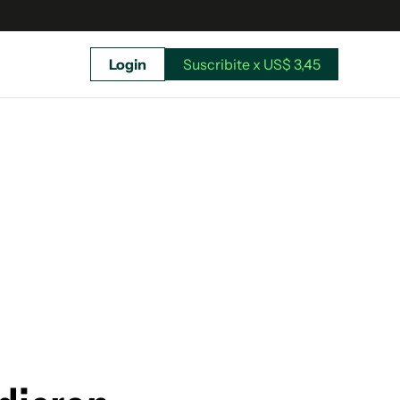
Login
Suscribite x US$ 3,45
uscríbete ahora a El Observador y elegí hasta
donde llegar.
Suscribite x US$ 3,45