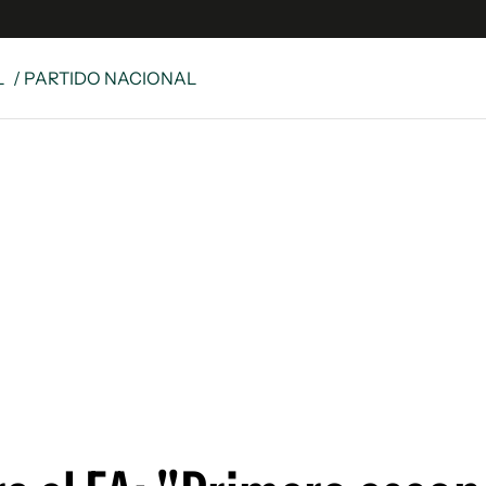
L
/ PARTIDO NACIONAL
e
S
n
es
Siguenos en:
 y Legales
es especiales
ciones
ters
ina
 Unidos