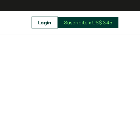
Login
Suscribite x US$ 3,45
uscríbete ahora a El Observador y elegí hasta
donde llegar.
Suscribite x US$ 3,45