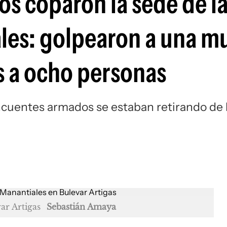
s coparon la sede de l
es: golpearon a una mu
s a ocho personas
lincuentes armados se estaban retirando de 
ar Artigas
Sebastián Amaya