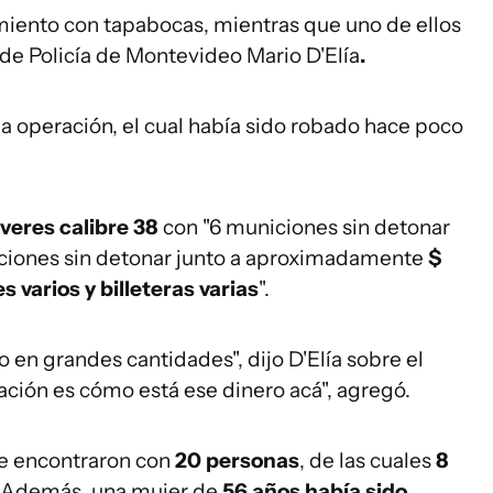
amiento con tapabocas, mientras que uno de ellos
de Policía de Montevideo Mario D'Elía
.
la operación, el cual había sido robado hace poco
lveres calibre 38
con "6 municiones sin detonar
ciones sin detonar junto a aproximadamente
$
 varios y billeteras varias
".
 en grandes cantidades", dijo D'Elía sobre el
gación es cómo está ese dinero acá", agregó.
 se encontraron con
20 personas
, de las cuales
8
. Además, una mujer de
56 años había sido