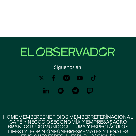
Siguenos en:
HOME
MEMBER
BENEFICIOS MEMBER
REFERÍ
NACIONAL
CAFÉ Y NEGOCIOS
ECONOMÍA Y EMPRESAS
AGRO
BRAND STUDIO
MUNDO
CULTURA Y ESPECTÁCULOS
LIFESTYLE
OPINIÓN
FÚNEBRES
REMATES Y LEGALES