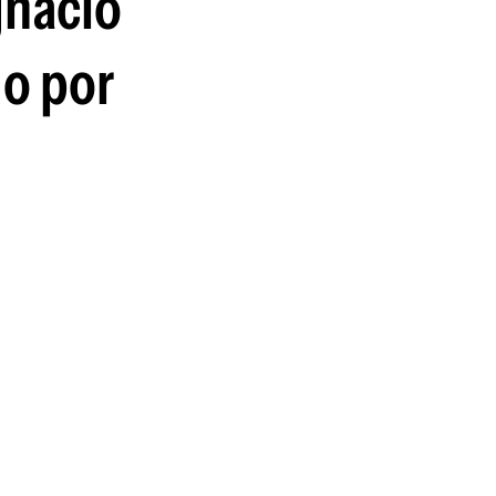
gnacio
go por