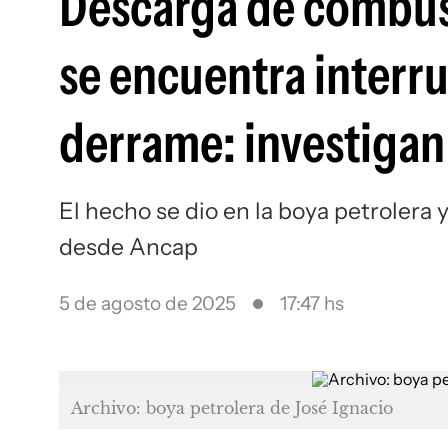
Descarga de combust
se encuentra interr
derrame: investigan
El hecho se dio en la boya petrolera 
desde Ancap
5 de agosto de 2025
17:47 hs
Archivo: boya petrolera de José Ignacio