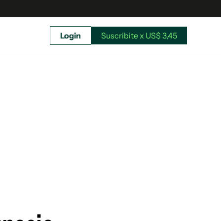
Login
Suscribite x US$ 3,45
uscríbete ahora a El Observador y elegí hasta
donde llegar.
Suscribite x US$ 3,45