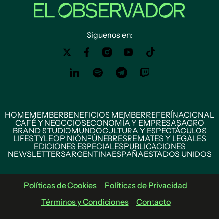
Siguenos en:
HOME
MEMBER
BENEFICIOS MEMBER
REFERÍ
NACIONAL
CAFÉ Y NEGOCIOS
ECONOMÍA Y EMPRESAS
AGRO
BRAND STUDIO
MUNDO
CULTURA Y ESPECTÁCULOS
LIFESTYLE
OPINIÓN
FÚNEBRES
REMATES Y LEGALES
EDICIONES ESPECIALES
PUBLICACIONES
NEWSLETTERS
ARGENTINA
ESPAÑA
ESTADOS UNIDOS
Políticas de Cookies
Políticas de Privacidad
Términos y Condiciones
Contacto