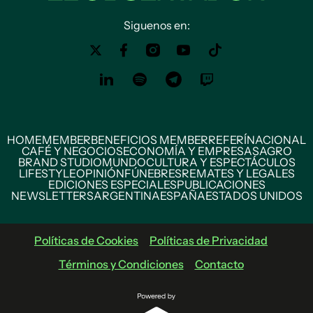
Siguenos en:
HOME
MEMBER
BENEFICIOS MEMBER
REFERÍ
NACIONAL
CAFÉ Y NEGOCIOS
ECONOMÍA Y EMPRESAS
AGRO
BRAND STUDIO
MUNDO
CULTURA Y ESPECTÁCULOS
LIFESTYLE
OPINIÓN
FÚNEBRES
REMATES Y LEGALES
EDICIONES ESPECIALES
PUBLICACIONES
NEWSLETTERS
ARGENTINA
ESPAÑA
ESTADOS UNIDOS
Políticas de Cookies
Políticas de Privacidad
Términos y Condiciones
Contacto