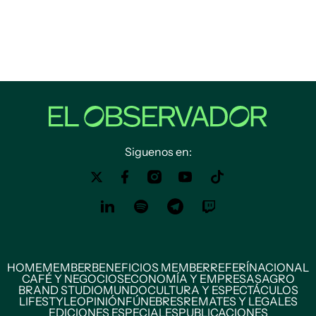
Siguenos en:
HOME
MEMBER
BENEFICIOS MEMBER
REFERÍ
NACIONAL
CAFÉ Y NEGOCIOS
ECONOMÍA Y EMPRESAS
AGRO
BRAND STUDIO
MUNDO
CULTURA Y ESPECTÁCULOS
LIFESTYLE
OPINIÓN
FÚNEBRES
REMATES Y LEGALES
EDICIONES ESPECIALES
PUBLICACIONES