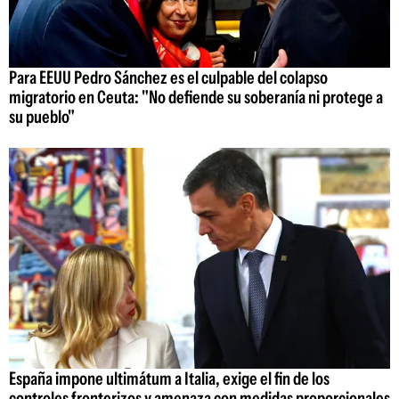
Para EEUU Pedro Sánchez es el culpable del colapso
migratorio en Ceuta: "No defiende su soberanía ni protege a
su pueblo"
España impone ultimátum a Italia, exige el fin de los
controles fronterizos y amenaza con medidas proporcionales