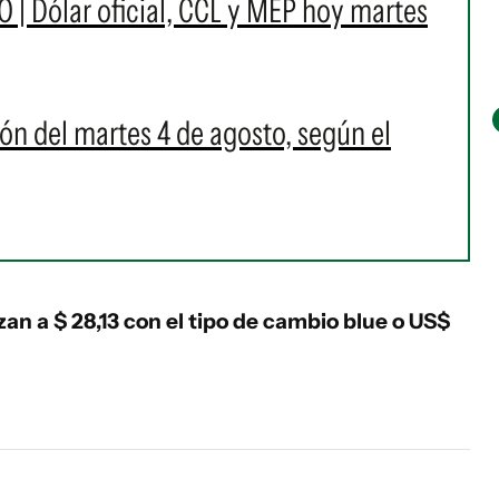
O | Dólar oficial, CCL y MEP hoy martes
ión del martes 4 de agosto, según el
izan a $ 28,13 con el tipo de cambio blue o US$