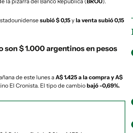
de la pizarra del Banco República (
BROU
).
 estadounidense
subió $ 0,15
y
la venta subió 0,15
o son $ 1.000 argentinos en pesos
 mañana de este lunes a
A$ 1.425 a la compra y A$
tino El Cronista. El tipo de cambio
bajó -0,69%.