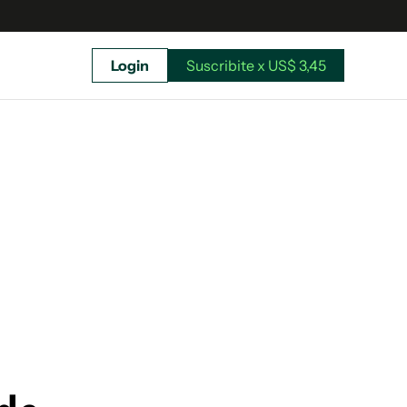
Login
Suscribite x US$ 3,45
uscríbete ahora a El Observador y elegí hasta
donde llegar.
Suscribite x US$ 3,45