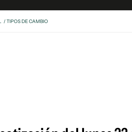
L
/ TIPOS DE CAMBIO
e
S
n
es
Siguenos en:
 y Legales
es especiales
ciones
ters
ina
 Unidos