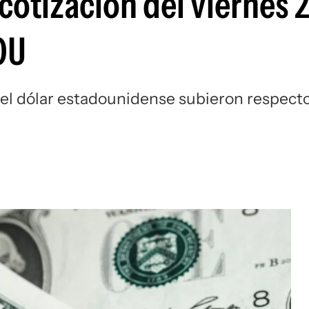
 cotización del viernes 
OU
 del dólar estadounidense subieron respect