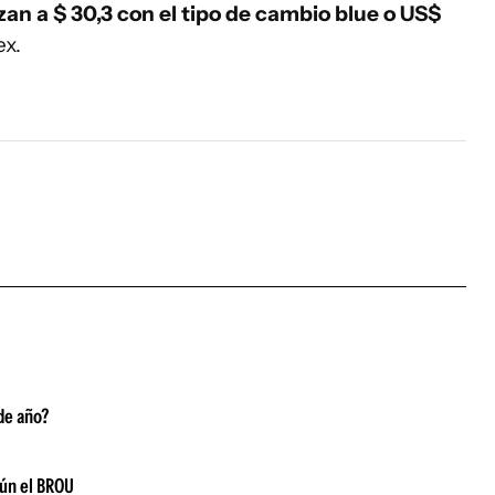
tizan a $ 30,3 con el tipo de cambio blue o US$
ex.
 de año?
gún el BROU