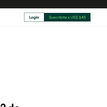
Login
Suscribite x US$ 3,45
uscríbete ahora a El Observador y elegí hasta
donde llegar.
Suscribite x US$ 3,45