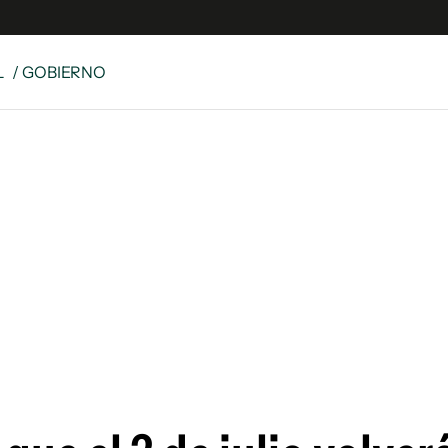
L
/ GOBIERNO
e
S
n
es
Siguenos en:
 y Legales
es especiales
ciones
ters
ina
 Unidos