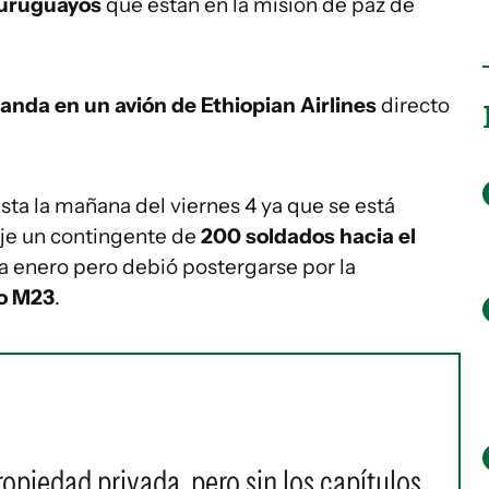
s uruguayos
que están en la misión de paz de
anda en un avión de Ethiopian Airlines
directo
ta la mañana del viernes 4 ya que se está
aje un contingente de
200 soldados hacia el
ra enero pero debió postergarse por la
do M23
.
ropiedad privada, pero sin los capítulos