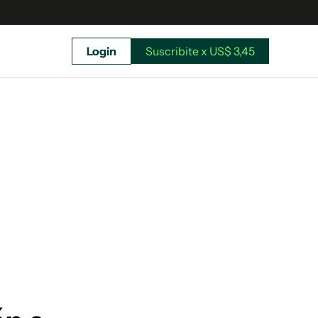
Login
Suscribite x US$ 3,45
uscríbete ahora a El Observador y elegí hasta
donde llegar.
Suscribite x US$ 3,45